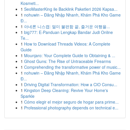
Kosmeti...
1
SeoMasterKing ile Backlink Paketleri 2026 Kapsa...
1
nohuwin – Đăng Nhập Nhanh, Khám Phá Kho Game
Đ...
1
아네론 니스캡: 멀미 불편함 끝, 즐거운 여행을...
1
big777: E-Panduan Lengkap Bandar Judi Online
Te...
1
How to Download Threads Videos: A Complete
Guide
1
Mounjaro: Your Complete Guide to Obtaining & ...
1
Ghost Guns: The Rise of Untraceable Firearms
1
Comprehending the transformative power of music...
1
nohuwin – Đăng Nhập Nhanh, Khám Phá Kho Game
Đ...
1
Driving Digital Transformation: How a CIO Consu...
1
Kingston Deep Cleaning: Revive Your Home's
Sparkle
1
Cómo elegir el mejor seguro de hogar para prime...
1
Professional photography depends on technical e...