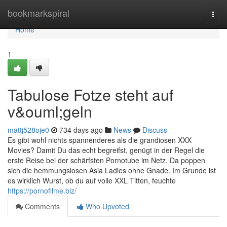
Home
bookmarkspiral
Togg
navi
Home
1
Tabulose Fotze steht auf
v&ouml;geln
mattj528oje0
734 days ago
News
Discuss
Es gibt wohl nichts spannenderes als die grandiosen XXX
Movies? Damit Du das echt begreifst, genügt in der Regel die
erste Reise bei der schärfsten Pornotube im Netz. Da poppen
sich die hemmungslosen Asia Ladies ohne Gnade. Im Grunde ist
es wirklich Wurst, ob du auf volle XXL Titten, feuchte
https://pornofilme.biz/
Comments
Who Upvoted