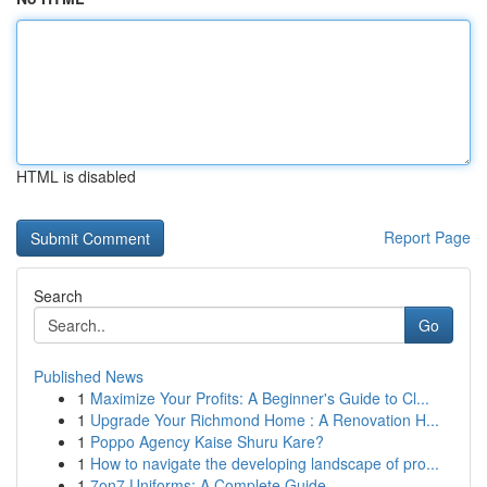
HTML is disabled
Report Page
Search
Go
Published News
1
Maximize Your Profits: A Beginner's Guide to Cl...
1
Upgrade Your Richmond Home : A Renovation H...
1
Poppo Agency Kaise Shuru Kare?
1
How to navigate the developing landscape of pro...
1
7on7 Uniforms: A Complete Guide