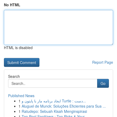
No HTML
HTML is disabled
Report Page
Search
Go
Published News
1
ایجاد برنامه مار با پایتون و Turtle : دست...
1
Aluguel de Munck: Soluções Eficientes para Sua ...
1
Ratudepo: Sebuah Kisah Menginspirasi
1
Top Pool Sanitizers : Top Picks & Your ...