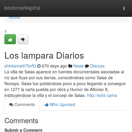
Home
bookmarkspiral
Togg
navi
Home
1
Los lampara Diarios
shintarow975xfl3
670 days ago
News
Discuss
La villa de Salas aparece en fuentes documentales asociadas al
río que fluye por sus tierras, conociéndose como Salas de
Nonaya. Salas fue poblándose poco a poco llegando a conseguir
en 1277 la carta puebla por obra y Humor de Alfonso X,
instituyéndose la villa y el concejo de Salas.
http://sofa cama
Comments
Who Upvoted
Comments
Submit a Comment