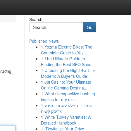
Search
Go
Published News
1
Yozma Electric Bikes: The
Complete Guide to Yoz...
1
The Ultimate Guide to
Finding the Best SEO Spec...
1
Choosing the Right 4G LTE
trường
Modem: A Buyer's Guide
1
88i Casino: Your Ultimate
Online Gaming Destina...
1
What ris capacitive bushing
implies for dry ele...
1
המדריך המלא לשחזור מידע
מדיסק קשיח
1
White Turkey Varieties: A
Detailed Handbook
1
{Revitalize Your Drive :