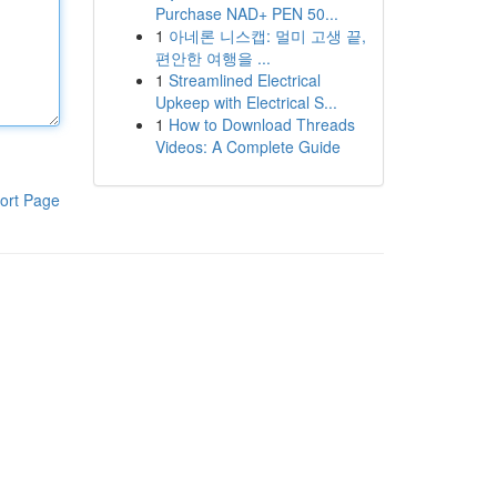
Purchase NAD+ PEN 50...
1
아네론 니스캡: 멀미 고생 끝,
편안한 여행을 ...
1
Streamlined Electrical
Upkeep with Electrical S...
1
How to Download Threads
Videos: A Complete Guide
ort Page