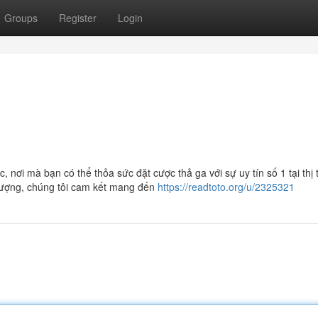
Groups
Register
Login
ơi mà bạn có thể thỏa sức đặt cược thả ga với sự uy tín số 1 tại thị 
lượng, chúng tôi cam kết mang đến
https://readtoto.org/u/2325321