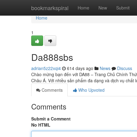
Home
bookmarkspiral
Home
New
Submit
Home
1
Da888sbs
adrian5z22xqi4
614 days ago
News
Discuss
Chào mừng bạn đến với DA88 – Trang Chủ Chính Thức, n
Châu Á. Với nhiều sản phẩm đa dạng và dịch vụ chất 
Comments
Who Upvoted
Comments
Submit a Comment
No HTML