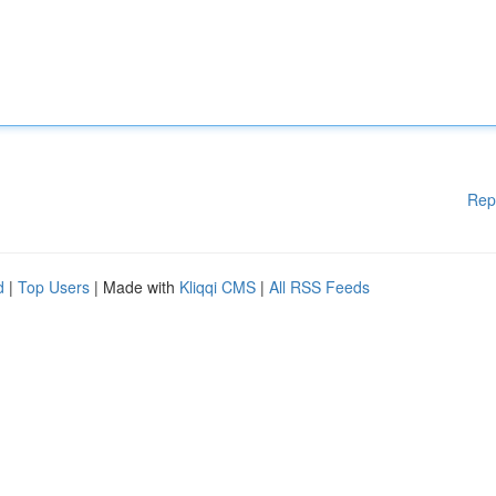
Rep
d
|
Top Users
| Made with
Kliqqi CMS
|
All RSS Feeds