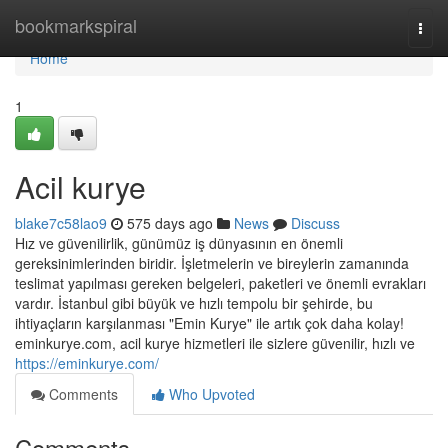
Home
bookmarkspiral
Togg
navi
Home
1
Acil kurye
blake7c58lao9
575 days ago
News
Discuss
Hız ve güvenilirlik, günümüz iş dünyasının en önemli
gereksinimlerinden biridir. İşletmelerin ve bireylerin zamanında
teslimat yapılması gereken belgeleri, paketleri ve önemli evrakları
vardır. İstanbul gibi büyük ve hızlı tempolu bir şehirde, bu
ihtiyaçların karşılanması "Emin Kurye" ile artık çok daha kolay!
eminkurye.com, acil kurye hizmetleri ile sizlere güvenilir, hızlı ve
https://eminkurye.com/
Comments
Who Upvoted
Comments