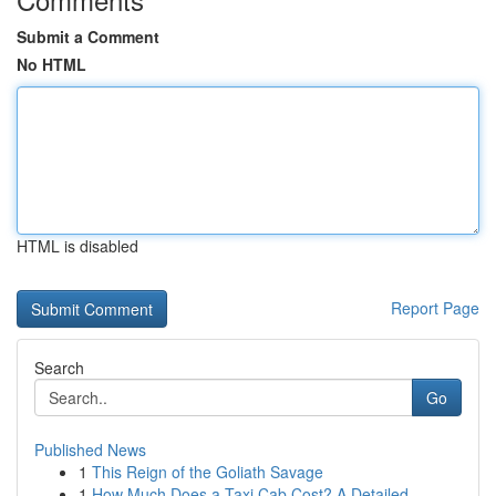
Submit a Comment
No HTML
HTML is disabled
Report Page
Search
Go
Published News
1
This Reign of the Goliath Savage
1
How Much Does a Taxi Cab Cost? A Detailed