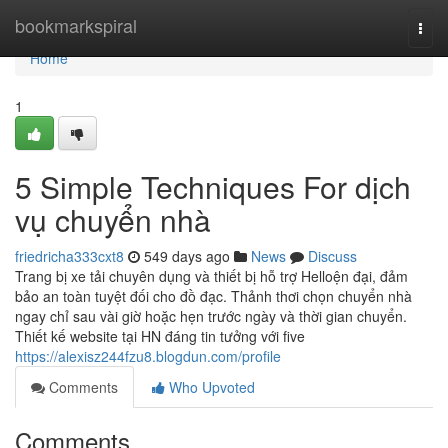
Home
bookmarkspiral
Togg
navi
Home
1
5 Simple Techniques For dịch
vụ chuyển nhà
friedricha333cxt8
549 days ago
News
Discuss
Trang bị xe tải chuyên dụng và thiết bị hỗ trợ Helloện đại, đảm
bảo an toàn tuyệt đối cho đồ đạc. Thảnh thơi chọn chuyển nhà
ngay chỉ sau vài giờ hoặc hẹn trước ngày và thời gian chuyển.
Thiết kế website tại HN đáng tin tưởng với five
https://alexisz244fzu8.blogdun.com/profile
Comments
Who Upvoted
Comments