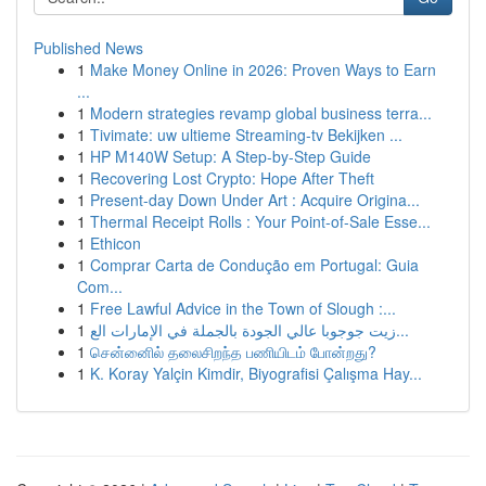
Published News
1
Make Money Online in 2026: Proven Ways to Earn
...
1
Modern strategies revamp global business terra...
1
Tivimate: uw ultieme Streaming-tv Bekijken ...
1
HP M140W Setup: A Step-by-Step Guide
1
Recovering Lost Crypto: Hope After Theft
1
Present-day Down Under Art : Acquire Origina...
1
Thermal Receipt Rolls : Your Point-of-Sale Esse...
1
Ethicon
1
Comprar Carta de Condução em Portugal: Guia
Com...
1
Free Lawful Advice in the Town of Slough :...
1
زيت جوجوبا عالي الجودة بالجملة في الإمارات الع...
1
சென்னைில் தலைசிறந்த பணியிடம் போன்றது?
1
K. Koray Yalçin Kimdir, Biyografisi Çalışma Hay...