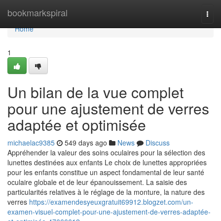
Home
bookmarkspiral
Togg
navi
Home
1
Un bilan de la vue complet
pour une ajustement de verres
adaptée et optimisée
michaelac9385
549 days ago
News
Discuss
Appréhender la valeur des soins oculaires pour la sélection des
lunettes destinées aux enfants Le choix de lunettes appropriées
pour les enfants constitue un aspect fondamental de leur santé
oculaire globale et de leur épanouissement. La saisie des
particularités relatives à le réglage de la monture, la nature des
verres
https://examendesyeuxgratuit69912.blogzet.com/un-
examen-visuel-complet-pour-une-ajustement-de-verres-adaptée-