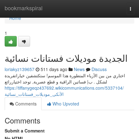
Home
bookmarkspiral
Togg
navi
Home
1
الجديدة موديلات فستانات نسائية
loriakyz139657
511 days ago
News
Discuss
اختاري من بين الأزياء المتطورة هذا الموسم! ستكتشفين خياراتفريدة
لشكل . ب| فساتين الراقية و قطع عصرية, توجد اختياررائع
https://tiffanygeqz437692.wikicommunications.com/5337104/
الأنكى_موديلات_فستانات_نسائية
Comments
Who Upvoted
Comments
Submit a Comment
No HTML