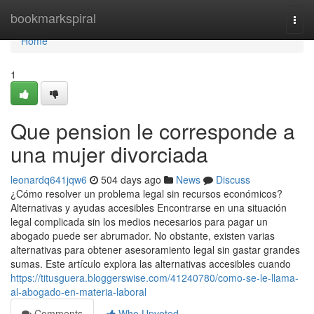
Home
bookmarkspiral
Togg
navi
Home
1
Que pension le corresponde a
una mujer divorciada
leonardq641jqw6
504 days ago
News
Discuss
¿Cómo resolver un problema legal sin recursos económicos?
Alternativas y ayudas accesibles Encontrarse en una situación
legal complicada sin los medios necesarios para pagar un
abogado puede ser abrumador. No obstante, existen varias
alternativas para obtener asesoramiento legal sin gastar grandes
sumas. Este artículo explora las alternativas accesibles cuando
https://titusguera.bloggerswise.com/41240780/como-se-le-llama-
al-abogado-en-materia-laboral
Comments
Who Upvoted