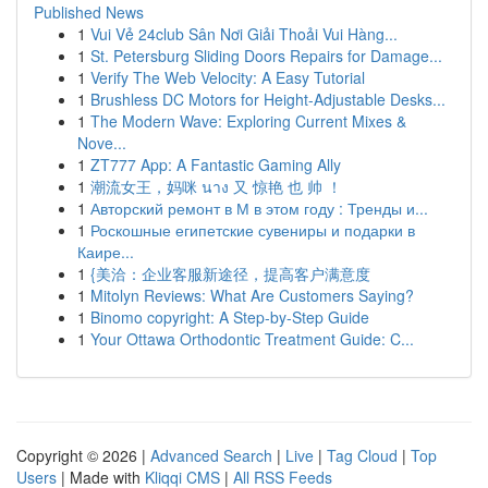
Published News
1
Vui Vẻ 24club Sân Nơi Giải Thoải Vui Hàng...
1
St. Petersburg Sliding Doors Repairs for Damage...
1
Verify The Web Velocity: A Easy Tutorial
1
Brushless DC Motors for Height-Adjustable Desks...
1
The Modern Wave: Exploring Current Mixes &
Nove...
1
ZT777 App: A Fantastic Gaming Ally
1
潮流女王，妈咪 นาง 又 惊艳 也 帅 ！
1
Авторский ремонт в М в этом году : Тренды и...
1
Роскошные египетские сувениры и подарки в
Каире...
1
{美洽：企业客服新途径，提高客户满意度
1
Mitolyn Reviews: What Are Customers Saying?
1
Binomo copyright: A Step-by-Step Guide
1
Your Ottawa Orthodontic Treatment Guide: C...
Copyright © 2026 |
Advanced Search
|
Live
|
Tag Cloud
|
Top
Users
| Made with
Kliqqi CMS
|
All RSS Feeds