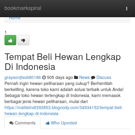
Home
bookmarkspiral
Togg
navi
Home
1
Tempat Beli Hewan Lengkap
Di Indonesia
graysonjtso680186
505 days ago
News
Discuss
Pernah ingin hewan peliharaan yang cukup? Berhentilah
berkeliling, karena toko kami adalah solusi terbaik untuk Anda!
Sebagai toko hewan terlengkap di Indonesia, kami memasok
berbagai jenis hewan peliharaan, mulai dari
https://mattielndt392853.blognody.com/34934152/tempat-beli-
hewan-lengkap-di-indonesia
Comments
Who Upvoted