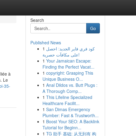
Search
Go
Published News
1
كود فري فاير الجديد: احصل
على مكافآت حصرية!
1
Your Jamaican Escape:
Finding the Perfect Vacat...
1
copyright: Grasping This
liée à
Unique Business O...
s. Le
1
Anal Dildos vs. Butt Plugs :
bi-35-
A Thorough Comp...
1
This Lifeline Specialized
Healthcare Facilit...
1
San Dimas Emergency
Plumber: Fast & Trustworth...
1
Boost Your SEO: A Backlink
Tutorial for Beginn...
1
TG 助手 基础: 从无到有 构