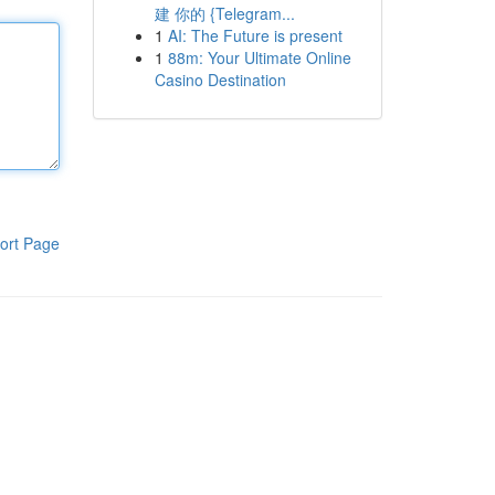
建 你的 {Telegram...
1
AI: The Future is present
1
88m: Your Ultimate Online
Casino Destination
ort Page