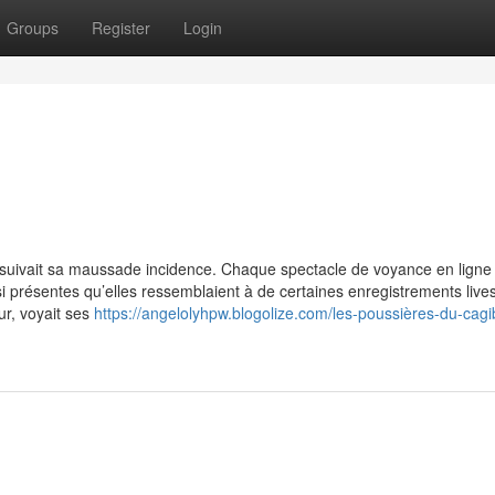
Groups
Register
Login
suivait sa maussade incidence. Chaque spectacle de voyance en ligne 
 si présentes qu’elles ressemblaient à de certaines enregistrements live
ur, voyait ses
https://angelolyhpw.blogolize.com/les-poussières-du-cagi