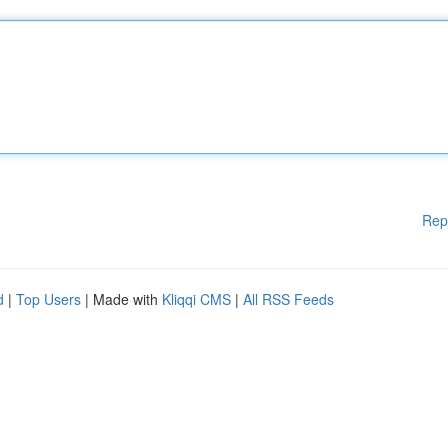
Rep
d
|
Top Users
| Made with
Kliqqi CMS
|
All RSS Feeds