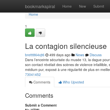
Home
bookmarkspiral
Home
New
Submit
Home
1
La contagion silencieuse
brettt864xjt6
499 days ago
News
Discuss
Dans l’enceinte sécurisée du musée 13, la dague pour
son contact révélait des scènes de violence infaillible,
médium pur, exposé à une régularité de plus en meille
73041452
Comments
Who Upvoted
Comments
Submit a Comment