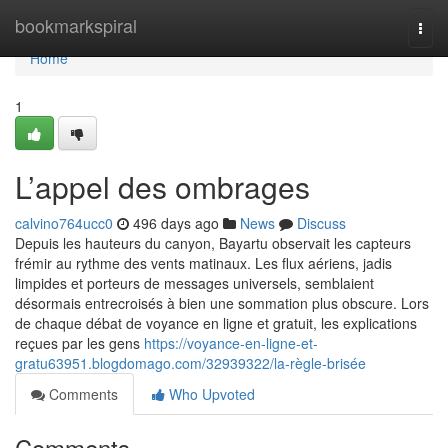
Home
bookmarkspiral
Togg
navi
Home
1
L’appel des ombrages
calvino764ucc0
496 days ago
News
Discuss
Depuis les hauteurs du canyon, Bayartu observait les capteurs
frémir au rythme des vents matinaux. Les flux aériens, jadis
limpides et porteurs de messages universels, semblaient
désormais entrecroisés à bien une sommation plus obscure. Lors
de chaque débat de voyance en ligne et gratuit, les explications
reçues par les gens
https://voyance-en-ligne-et-
gratu63951.blogdomago.com/32939322/la-règle-brisée
Comments
Who Upvoted
Comments