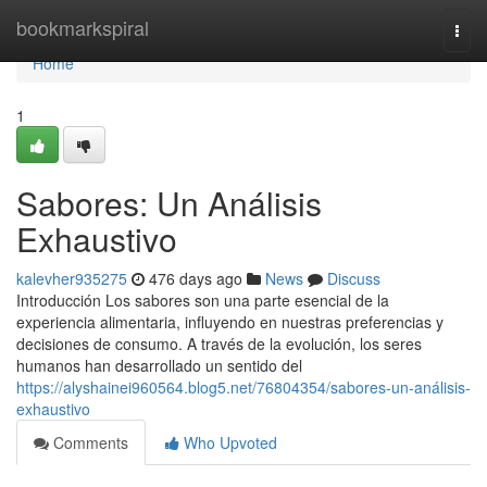
Home
bookmarkspiral
Togg
navi
Home
1
Sabores: Un Análisis
Exhaustivo
kalevher935275
476 days ago
News
Discuss
Introducción Los sabores son una parte esencial de la
experiencia alimentaria, influyendo en nuestras preferencias y
decisiones de consumo. A través de la evolución, los seres
humanos han desarrollado un sentido del
https://alyshainei960564.blog5.net/76804354/sabores-un-análisis-
exhaustivo
Comments
Who Upvoted