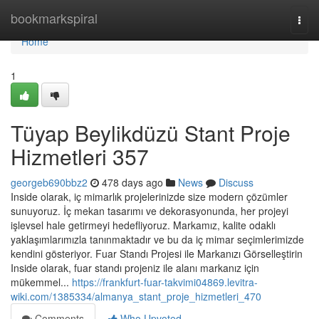
Home
bookmarkspiral
Togg
navi
Home
1
Tüyap Beylikdüzü Stant Proje
Hizmetleri 357
georgeb690bbz2
478 days ago
News
Discuss
Inside olarak, iç mimarlık projelerinizde size modern çözümler
sunuyoruz. İç mekan tasarımı ve dekorasyonunda, her projeyi
işlevsel hale getirmeyi hedefliyoruz. Markamız, kalite odaklı
yaklaşımlarımızla tanınmaktadır ve bu da iç mimar seçimlerimizde
kendini gösteriyor. Fuar Standı Projesi ile Markanızı Görselleştirin
Inside olarak, fuar standı projeniz ile alanı markanız için
mükemmel...
https://frankfurt-fuar-takvimi04869.levitra-
wiki.com/1385334/almanya_stant_proje_hizmetleri_470
Comments
Who Upvoted