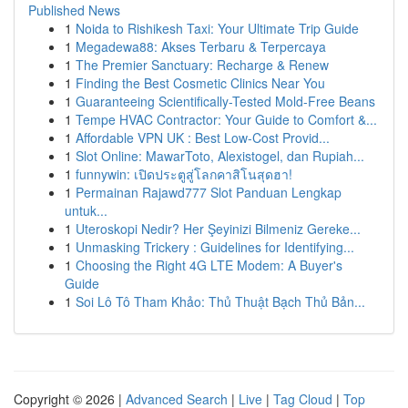
Published News
1
Noida to Rishikesh Taxi: Your Ultimate Trip Guide
1
Megadewa88: Akses Terbaru & Terpercaya
1
The Premier Sanctuary: Recharge & Renew
1
Finding the Best Cosmetic Clinics Near You
1
Guaranteeing Scientifically-Tested Mold-Free Beans
1
Tempe HVAC Contractor: Your Guide to Comfort &...
1
Affordable VPN UK : Best Low-Cost Provid...
1
Slot Online: MawarToto, Alexistogel, dan Rupiah...
1
funnywin: เปิดประตูสู่โลกคาสิโนสุดฮา!
1
Permainan Rajawd777 Slot Panduan Lengkap
untuk...
1
Uteroskopi Nedir? Her Şeyinizi Bilmeniz Gereke...
1
Unmasking Trickery : Guidelines for Identifying...
1
Choosing the Right 4G LTE Modem: A Buyer's
Guide
1
Soi Lô Tô Tham Khảo: Thủ Thuật Bạch Thủ Bản...
Copyright © 2026 |
Advanced Search
|
Live
|
Tag Cloud
|
Top