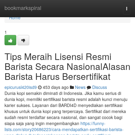
Home
bookmarkspiral
Togg
navi
Home
1
Tips Meraih Lisensi Resmi
Barista Secara NasionalAlasan
Barista Harus Bersertifikat
epicurusl420isd9
453 days ago
News
Discuss
Dunia kopi semakin diminati di Indonesia. Jika kamu serius di
dunia kopi, memiliki sertifikasi barista resmi adalah kunci menuju
karier sukses. Layanan dari BARDI4D menyediakan sertifikasi
khusus untuk dunia kopi yang terpercaya. Sertifikat dari mereka
sudah resmi terdaftar secara nasional, dan sangat cocok bagi
siapa saja yang ingin mengembangkan
https://funny-
lists.com/story20686223/cara-mendapatkan-sertifikasi-barista-