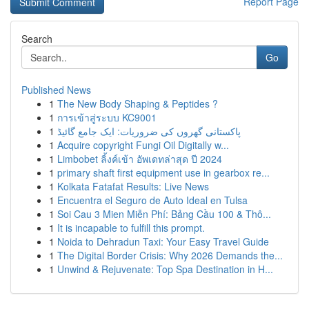
Report Page
Search
Go
Published News
1
The New Body Shaping & Peptides ?
1
การเข้าสู่ระบบ KC9001
1
پاکستانی گھروں کی ضروریات: ایک جامع گائیڈ
1
Acquire copyright Fungi Oil Digitally w...
1
Limbobet ลิ้งค์เข้า อัพเดทล่าสุด ปี 2024
1
primary shaft first equipment use in gearbox re...
1
Kolkata Fatafat Results: Live News
1
Encuentra el Seguro de Auto Ideal en Tulsa
1
Soi Cau 3 Mien Miễn Phí: Bảng Cầu 100 & Thô...
1
It is incapable to fulfill this prompt.
1
Noida to Dehradun Taxi: Your Easy Travel Guide
1
The Digital Border Crisis: Why 2026 Demands the...
1
Unwind & Rejuvenate: Top Spa Destination in H...