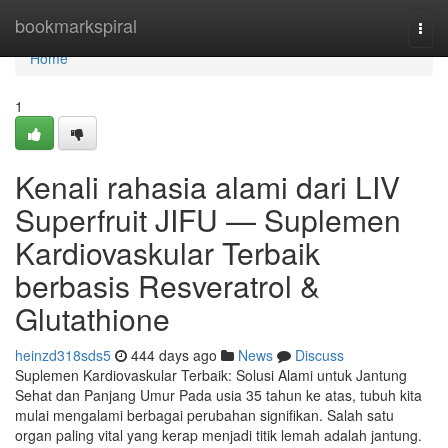
Home
bookmarkspiral
Togg
navi
Home
1
Kenali rahasia alami dari LIV
Superfruit JIFU — Suplemen
Kardiovaskular Terbaik
berbasis Resveratrol &
Glutathione
heinzd318sds5
444 days ago
News
Discuss
Suplemen Kardiovaskular Terbaik: Solusi Alami untuk Jantung
Sehat dan Panjang Umur Pada usia 35 tahun ke atas, tubuh kita
mulai mengalami berbagai perubahan signifikan. Salah satu
organ paling vital yang kerap menjadi titik lemah adalah jantung.