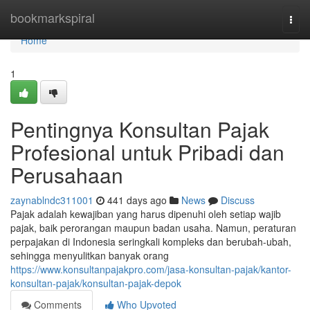
Home
bookmarkspiral
Togg
navi
Home
1
Pentingnya Konsultan Pajak
Profesional untuk Pribadi dan
Perusahaan
zaynablndc311001
441 days ago
News
Discuss
Pajak adalah kewajiban yang harus dipenuhi oleh setiap wajib
pajak, baik perorangan maupun badan usaha. Namun, peraturan
perpajakan di Indonesia seringkali kompleks dan berubah-ubah,
sehingga menyulitkan banyak orang
https://www.konsultanpajakpro.com/jasa-konsultan-pajak/kantor-
konsultan-pajak/konsultan-pajak-depok
Comments
Who Upvoted