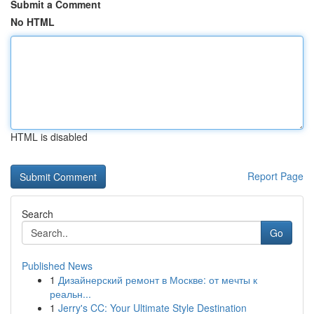
Submit a Comment
No HTML
HTML is disabled
Report Page
Search
Go
Published News
1
Дизайнерский ремонт в Москве: от мечты к
реальн...
1
Jerry's CC: Your Ultimate Style Destination