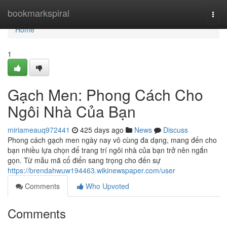
Home
bookmarkspiral
Togg
navi
Home
1
Gạch Men: Phong Cách Cho
Ngôi Nhà Của Bạn
miriameauq972441
425 days ago
News
Discuss
Phong cách gạch men ngày nay vô cùng đa dạng, mang đến cho
bạn nhiều lựa chọn để trang trí ngôi nhà của bạn trở nên ngắn
gọn. Từ mẫu mã cổ điển sang trọng cho đến sự
https://brendahwuw194463.wikinewspaper.com/user
Comments
Who Upvoted
Comments