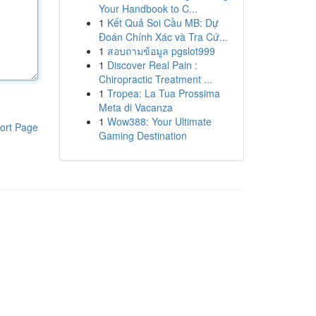
Your Handbook to C...
1
Kết Quả Soi Cầu MB: Dự
Đoán Chính Xác và Tra Cứ...
1
สอบถามข้อมูล pgslot999
1
Discover Real Pain :
Chiropractic Treatment ...
1
Tropea: La Tua Prossima
Meta di Vacanza
1
Wow388: Your Ultimate
ort Page
Gaming Destination