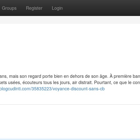
Groups
Register
Login
b
t ans, mais son regard porte bien en dehors de son âge. À première bana
ts usées, écouteurs tous les jours, air distrait. Pourtant, ce que le co
.blogcudinti.com/35835223/voyance-discount-sans-cb