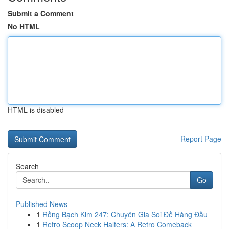
Submit a Comment
No HTML
HTML is disabled
Report Page
Search
Go
Published News
1
Rồng Bạch Kim 247: Chuyên Gia Soi Đề Hàng Đầu
1
Retro Scoop Neck Halters: A Retro Comeback