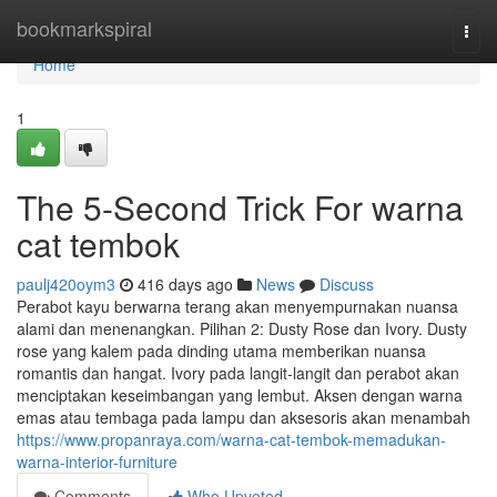
Home
bookmarkspiral
Togg
navi
Home
1
The 5-Second Trick For warna
cat tembok
paulj420oym3
416 days ago
News
Discuss
Perabot kayu berwarna terang akan menyempurnakan nuansa
alami dan menenangkan. Pilihan 2: Dusty Rose dan Ivory. Dusty
rose yang kalem pada dinding utama memberikan nuansa
romantis dan hangat. Ivory pada langit-langit dan perabot akan
menciptakan keseimbangan yang lembut. Aksen dengan warna
emas atau tembaga pada lampu dan aksesoris akan menambah
https://www.propanraya.com/warna-cat-tembok-memadukan-
warna-interior-furniture
Comments
Who Upvoted