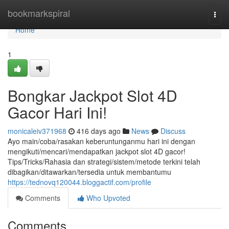
Home
bookmarkspiral
Togg
navi
Home
1
Bongkar Jackpot Slot 4D
Gacor Hari Ini!
monicaleiv371968
416 days ago
News
Discuss
Ayo main/coba/rasakan keberuntunganmu hari ini dengan
mengikuti/mencari/mendapatkan jackpot slot 4D gacor!
Tips/Tricks/Rahasia dan strategi/sistem/metode terkini telah
dibagikan/ditawarkan/tersedia untuk membantumu
https://tednovq120044.bloggactif.com/profile
Comments
Who Upvoted
Comments