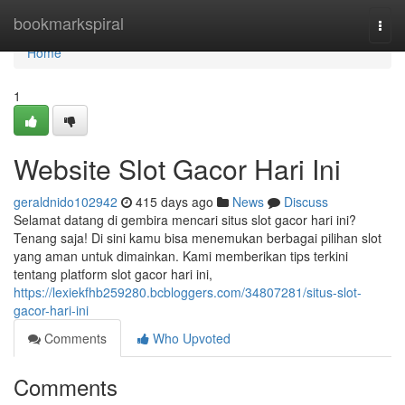
Home
bookmarkspiral
Togg
navi
Home
1
Website Slot Gacor Hari Ini
geraldnido102942
415 days ago
News
Discuss
Selamat datang di gembira mencari situs slot gacor hari ini?
Tenang saja! Di sini kamu bisa menemukan berbagai pilihan slot
yang aman untuk dimainkan. Kami memberikan tips terkini
tentang platform slot gacor hari ini,
https://lexiekfhb259280.bcbloggers.com/34807281/situs-slot-
gacor-hari-ini
Comments
Who Upvoted
Comments