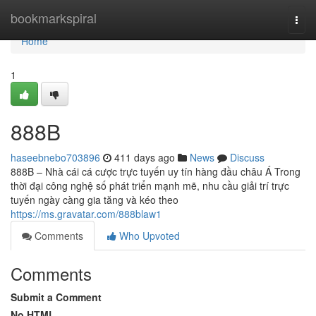
Home
bookmarkspiral
Togg
navi
Home
1
888B
haseebnebo703896
411 days ago
News
Discuss
888B – Nhà cái cá cược trực tuyến uy tín hàng đầu châu Á Trong
thời đại công nghệ số phát triển mạnh mẽ, nhu cầu giải trí trực
tuyến ngày càng gia tăng và kéo theo
https://ms.gravatar.com/888blaw1
Comments
Who Upvoted
Comments
Submit a Comment
No HTML