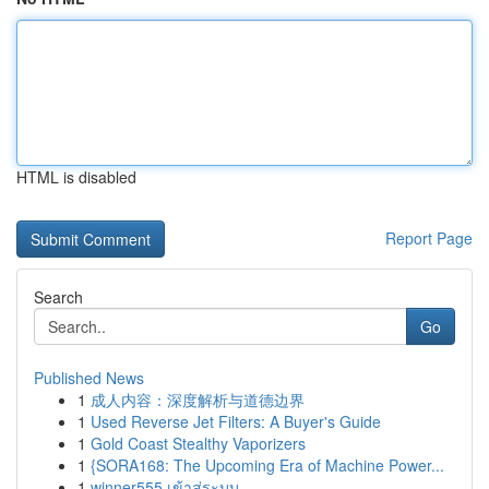
HTML is disabled
Report Page
Search
Go
Published News
1
成人内容：深度解析与道德边界
1
Used Reverse Jet Filters: A Buyer's Guide
1
Gold Coast Stealthy Vaporizers
1
{SORA168: The Upcoming Era of Machine Power...
1
winner555 เข้าสู่ระบบ