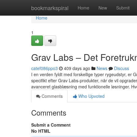
Home
bookmarkspiral
Home
New
Submit
Home
1
Grav Labs – Det Foretruk
catef086ppo3
409 days ago
News
Discuss
I en verden fyldt med forskellige typer rygeudstyr, er 
specifikt efter Grav Labs-produkter, når de vil opgra
avanceret glasblæsning med funktionelle løsninger. Hv
Comments
Who Upvoted
Comments
Submit a Comment
No HTML