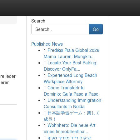
Search
Go
Published News
1
Prediksi Piala Global 2026
Mama Lauren: Mungkin...
1
Locate Your Best Pairing:
Discover OnlyFa...
1
Experienced Long Beach
ere leder
Workplace Attorney
nerer
1
Cómo Transferir tu
Dominio: Guía Paso a Paso
1
Understanding Immigration
Consultants in Noida
1
日本語学習ゲーム：楽しく
成長！
1
Wohnhero: Die neue Art
eines Immobilienfina...
1
שיקום רייד מדריך מקיף