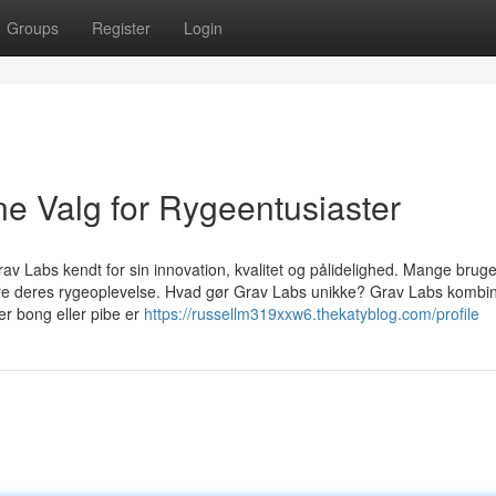
Groups
Register
Login
ne Valg for Rygeentusiaster
Grav Labs kendt for sin innovation, kvalitet og pålidelighed. Mange brug
dere deres rygeoplevelse. Hvad gør Grav Labs unikke? Grav Labs kombi
er bong eller pibe er
https://russellm319xxw6.thekatyblog.com/profile