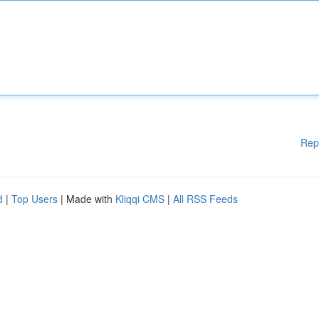
Rep
d
|
Top Users
| Made with
Kliqqi CMS
|
All RSS Feeds