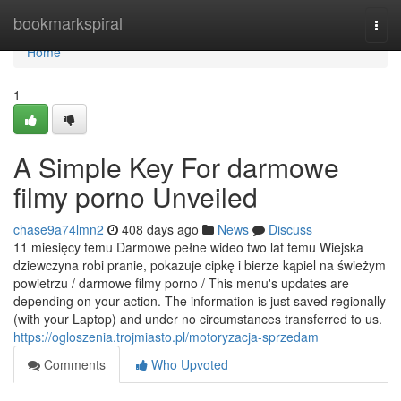
Home
bookmarkspiral
Togg
navi
Home
1
A Simple Key For darmowe
filmy porno Unveiled
chase9a74lmn2
408 days ago
News
Discuss
11 miesięcy temu Darmowe pełne wideo two lat temu Wiejska
dziewczyna robi pranie, pokazuje cipkę i bierze kąpiel na świeżym
powietrzu / darmowe filmy porno / This menu's updates are
depending on your action. The information is just saved regionally
(with your Laptop) and under no circumstances transferred to us.
https://ogloszenia.trojmiasto.pl/motoryzacja-sprzedam
Comments
Who Upvoted