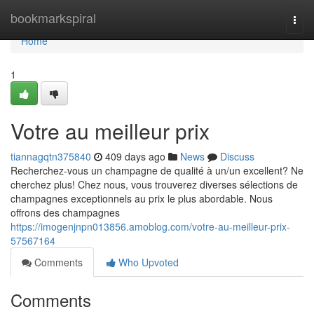
Home
bookmarkspiral
Togg
navi
Home
1
Votre au meilleur prix
tiannagqtn375840
409 days ago
News
Discuss
Recherchez-vous un champagne de qualité à un/un excellent? Ne
cherchez plus! Chez nous, vous trouverez diverses sélections de
champagnes exceptionnels au prix le plus abordable. Nous
offrons des champagnes
https://imogenjnpn013856.amoblog.com/votre-au-meilleur-prix-
57567164
Comments
Who Upvoted
Comments