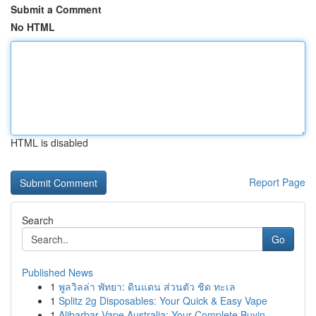
Submit a Comment
No HTML
HTML is disabled
Report Page
Search
Go
Published News
1
พูลวิลล่า พัทยา: ดินแดน ส่วนตัว ชิด ทะเล
1
Splitz 2g Disposables: Your Quick & Easy Vape
1
Alibarbar Vape Australia: Your Complete Buyin...