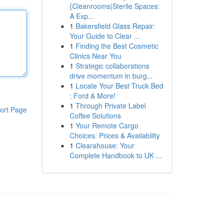
{Cleanrooms|Sterile Spaces:
A Exp...
1
Bakersfield Glass Repair:
Your Guide to Clear ...
1
Finding the Best Cosmetic
Clinics Near You
1
Strategic collaborations
drive momentum in burg...
1
Locate Your Best Truck Bed
: Ford & More!
1
Through Private Label
ort Page
Coffee Solutions
1
Your Remote Cargo
Choices: Prices & Availability
1
Clearahouse: Your
Complete Handbook to UK ...