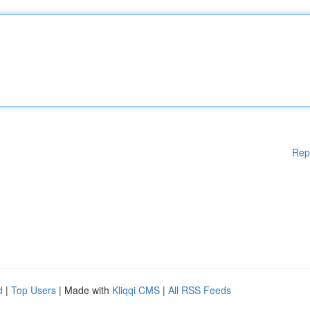
Rep
d
|
Top Users
| Made with
Kliqqi CMS
|
All RSS Feeds