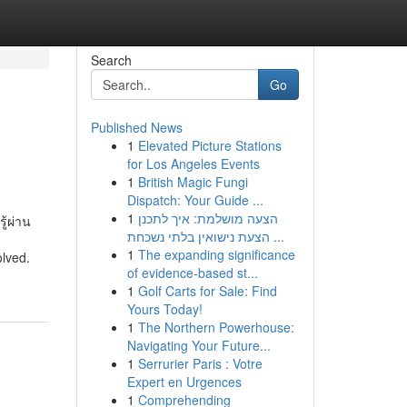
Search
Go
Published News
1
Elevated Picture Stations
for Los Angeles Events
1
British Magic Fungi
Dispatch: Your Guide ...
1
הצעה מושלמת: איך לתכנן
ู้ผ่าน
הצעת נישואין בלתי נשכחת ...
1
The expanding significance
olved.
of evidence-based st...
1
Golf Carts for Sale: Find
Yours Today!
1
The Northern Powerhouse:
Navigating Your Future...
1
Serrurier Paris : Votre
Expert en Urgences
1
Comprehending