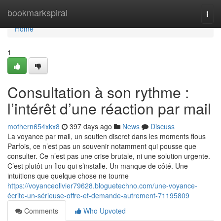
Home
bookmarkspiral
Togg
navi
Home
1
Consultation à son rythme :
l’intérêt d’une réaction par mail
mothern654xkx8
397 days ago
News
Discuss
La voyance par mail, un soutien discret dans les moments flous
Parfois, ce n’est pas un souvenir notamment qui pousse que
consulter. Ce n’est pas une crise brutale, ni une solution urgente.
C’est plutôt un flou qui s’installe. Un manque de côté. Une
intuitions que quelque chose ne tourne
https://voyanceolivier79628.bloguetechno.com/une-voyance-
écrite-un-sérieuse-offre-et-demande-autrement-71195809
Comments
Who Upvoted