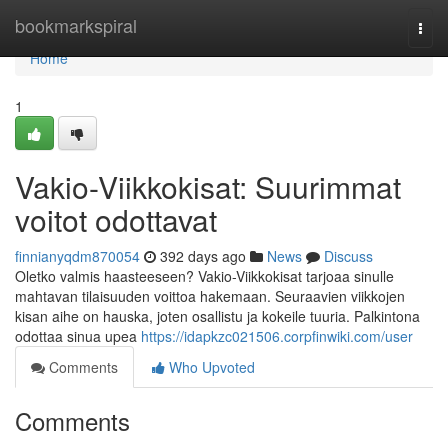
Home
bookmarkspiral
Togg
navi
Home
1
Vakio-Viikkokisat: Suurimmat
voitot odottavat
finnianyqdm870054
392 days ago
News
Discuss
Oletko valmis haasteeseen? Vakio-Viikkokisat tarjoaa sinulle
mahtavan tilaisuuden voittoa hakemaan. Seuraavien viikkojen
kisan aihe on hauska, joten osallistu ja kokeile tuuria. Palkintona
odottaa sinua upea
https://idapkzc021506.corpfinwiki.com/user
Comments
Who Upvoted
Comments