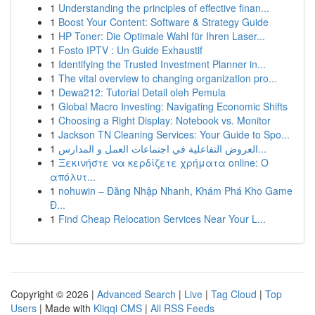
1
Understanding the principles of effective finan...
1
Boost Your Content: Software & Strategy Guide
1
HP Toner: Die Optimale Wahl für Ihren Laser...
1
Fosto IPTV : Un Guide Exhaustif
1
Identifying the Trusted Investment Planner in...
1
The vital overview to changing organization pro...
1
Dewa212: Tutorial Detail oleh Pemula
1
Global Macro Investing: Navigating Economic Shifts
1
Choosing a Right Display: Notebook vs. Monitor
1
Jackson TN Cleaning Services: Your Guide to Spo...
1
العروض التفاعلية في اجتماعات العمل و المدارس...
1
Ξεκινήστε να κερδίζετε χρήματα online: Ο
απόλυτ...
1
nohuwin – Đăng Nhập Nhanh, Khám Phá Kho Game
Đ...
1
Find Cheap Relocation Services Near Your L...
Copyright © 2026 |
Advanced Search
|
Live
|
Tag Cloud
|
Top
Users
| Made with
Kliqqi CMS
|
All RSS Feeds