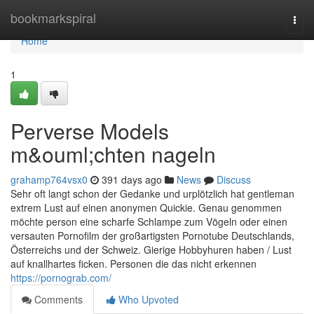
Home
bookmarkspiral
Togg
navi
Home
1
Perverse Models
m&ouml;chten nageln
grahamp764vsx0
391 days ago
News
Discuss
Sehr oft langt schon der Gedanke und urplötzlich hat gentleman
extrem Lust auf einen anonymen Quickie. Genau genommen
möchte person eine scharfe Schlampe zum Vögeln oder einen
versauten Pornofilm der großartigsten Pornotube Deutschlands,
Österreichs und der Schweiz. Gierige Hobbyhuren haben / Lust
auf knallhartes ficken. Personen die das nicht erkennen
https://pornograb.com/
Comments
Who Upvoted