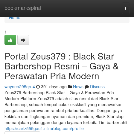
Home
bookmarkspiral
Togg
navi
Home
1
Portal Zeus379 : Black Star
Barbershop Resmi – Gaya &
Perawatan Pria Modern
wayneo295qru4
391 days ago
News
Discuss
Zeus379 Barbershop Black Star – Gaya & Perawatan Pria
Modern Platform Zeus379 adalah situs resmi dari Black Star
Barbershop, sebuah tempat cukur eksklusif yang menawarkan
pengalaman perawatan rambut pria berkualitas. Dengan gaya
kekinian dan lingkungan nyaman dan premium, Black Star siap
memanjakan pelanggan dengan layanan terbaik. Tim barber ahli
https://carlz555gau1.nizarblog.com/profile