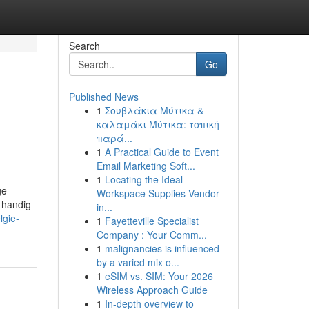
Search
Go
Published News
1
Σουβλάκια Μύτικα &
καλαμάκι Μύτικα: τοπική
παρά...
1
A Practical Guide to Event
Email Marketing Soft...
1
Locating the Ideal
ge
Workspace Supplies Vendor
n handig
in...
lgie-
1
Fayetteville Specialist
Company : Your Comm...
1
malignancies is influenced
by a varied mix o...
1
eSIM vs. SIM: Your 2026
Wireless Approach Guide
1
In-depth overview to