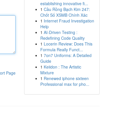
establishing innovative fi...
1
Cầu Rồng Bạch Kim 247:
Chốt Số XSMB Chính Xác
1
Internet Fraud Investigation
Help
1
AI-Driven Testing :
Redefining Code Quality
1
Locerin Review: Does This
Formula Really Funct...
1
7on7 Uniforms: A Detailed
Guide
1
Keiidon : The Artistic
Mixture
ort Page
1
Renewed iphone sixteen
Professional max for pho...