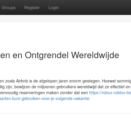
Groups
Register
Login
ten en Ontgrendel Wereldwijde
sten zoals Airbnb is de afgelopen jaren enorm gestegen. Hoewel sommi
ig zijn, bewijzen de miljoenen gebruikers wereldwijd dat ze effectief e
s eenvoudig reserveringen maken zonder dat een
https://robux-roblox-be
arten-kunt-gebruiken-voor-je-volgende-vakantie