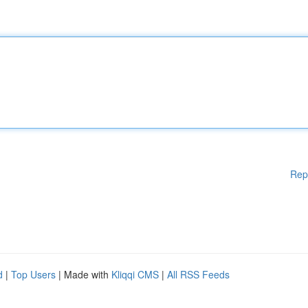
Rep
d
|
Top Users
| Made with
Kliqqi CMS
|
All RSS Feeds