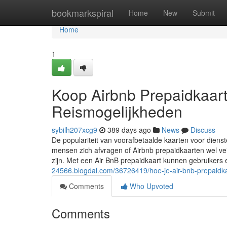
Home
bookmarkspiral
Home
New
Submit
Home
1
Koop Airbnb Prepaidkaar
Reismogelijkheden
sybilh207xcg9
389 days ago
News
Discuss
De populariteit van voorafbetaalde kaarten voor dien
mensen zich afvragen of Airbnb prepaidkaarten wel veil
zijn. Met een Air BnB prepaidkaart kunnen gebruiker
24566.blogdal.com/36726419/hoe-je-air-bnb-prepaidka
Comments
Who Upvoted
Comments