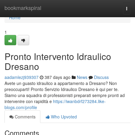
Home
bookmarkspiral
Togg
navi
Home
1
Pronto Intervento Idraulico
Dresano
aadamlezj939307
387 days ago
News
Discuss
Avete un guasto idraulico a appartamento a Dresano? Non
preoccuparti! Pronto Servizio Idraulico Dresano è qui per te.
Siamo una squadra di professionisti preparati sempre pronti ad
intervenire con rapidità e
https://iwanbdrf273284.like-
blogs.com/profile
Comments
Who Upvoted
Comments