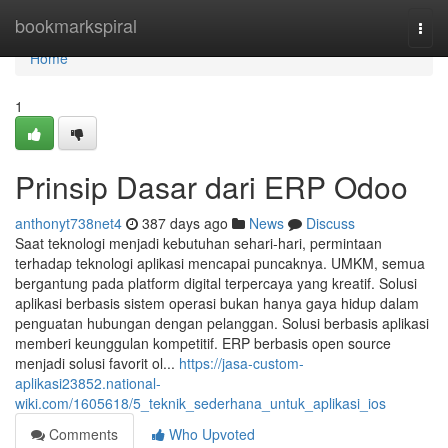
Home
bookmarkspiral
Togg
navi
Home
1
Prinsip Dasar dari ERP Odoo
anthonyt738net4
387 days ago
News
Discuss
Saat teknologi menjadi kebutuhan sehari-hari, permintaan
terhadap teknologi aplikasi mencapai puncaknya. UMKM, semua
bergantung pada platform digital terpercaya yang kreatif. Solusi
aplikasi berbasis sistem operasi bukan hanya gaya hidup dalam
penguatan hubungan dengan pelanggan. Solusi berbasis aplikasi
memberi keunggulan kompetitif. ERP berbasis open source
menjadi solusi favorit ol...
https://jasa-custom-
aplikasi23852.national-
wiki.com/1605618/5_teknik_sederhana_untuk_aplikasi_ios
Comments
Who Upvoted