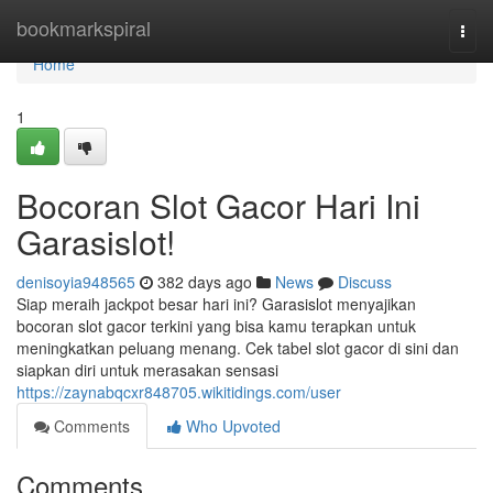
Home
bookmarkspiral
Togg
navi
Home
1
Bocoran Slot Gacor Hari Ini
Garasislot!
denisoyia948565
382 days ago
News
Discuss
Siap meraih jackpot besar hari ini? Garasislot menyajikan
bocoran slot gacor terkini yang bisa kamu terapkan untuk
meningkatkan peluang menang. Cek tabel slot gacor di sini dan
siapkan diri untuk merasakan sensasi
https://zaynabqcxr848705.wikitidings.com/user
Comments
Who Upvoted
Comments