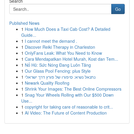
Search
Go
Published News
1
How Much Does a Taxi Cab Cost? A Detailed
Guide...
1
I cannot meet the demand .
1
Discover Reiki Therapy in Charleston
1
OnlyFans Leak: What You Need to Know
1
Cara Mendapatkan Hotel Murah, Kost dan Tem...
1
Nổ Hũ: Sức Nóng Đang Luôn Tăng
1
Our Glass Pool Fencing: plus Style
1
נתנאל נשיא: סיפורו של פורץ דרך ישראלי
1
Newark Quality Roofing
1
Shrink Your Images: The Best Online Compressors
1
Snag Your Wheels Rolling with Our $500 Down
Use...
1
copyright for taking care of reasonable to crit...
1
AI Video: The Future of Content Production