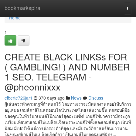
Home
bookmarkspiral
Togg
navi
Home
1
CREATE BLACK LINKSs FOR
( GAMBLING! ) AND NUMBER
1 SEO. TELEGRAM -
@pheonnixxx
elberte726jar1
370 days ago
News
Discuss
ผู้เล่นควรทำตามกฎที่กำหนดไว้ โดยทางเราจะมีพนักงานคอยให้บริการ
อยู่เสมอ เกมส์คาสิโนสดออนไลน์ประเทศไทย เล่นง่ายขึ้น ทดสอบ​ฝีมือ​
ของ​คุณ​ใน​ทัวร์นา​เมน​ต์โป๊กเกอร์​สุด​อะเมซิ่ง! เกมส์ไพ่บาคาร่ามักจะถูก
เปรียบเทียบกับเกมส์ไพ่แบล็คแจ็คเพราะเกมส์ไพ่ทั้งสองเกมส์สนุก เป็นที่
นิยม มีเปอร์เซ็นต์การต่อรองต่ำที่สุด และมีประวัติศาสตร์อันยาวนาน
ในขณะที่เกมส์ไพ่แบล็คแจ็คถือว่าเป็นเกมส์ไพ่ยอดนิยมที่มีปร...