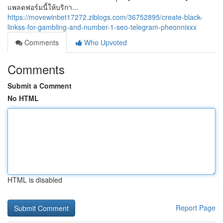
แพลตฟอร์มนี้ให้บริกา...
https://movewinbet17272.ziblogs.com/36752895/create-black-
linkss-for-gambling-and-number-1-seo-telegram-pheonnixxx
Comments
Who Upvoted
Comments
Submit a Comment
No HTML
HTML is disabled
Report Page