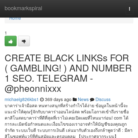
Home
bookmarkspiral
Togg
navi
Home
1
CREATE BLACK LINKSs FOR
( GAMBLING! ) AND NUMBER
1 SEO. TELEGRAM -
@pheonnixxx
michaelg826kbs1
369 days ago
News
Discuss
บาคาร่าเจ้ามือสด หนทางสนุกที่สร้างกำไรได้ง่าย ข้อมูลในหน้านี้จะ
แนะนำให้คุณรู้จักกับบาคาร่าออนไลน์สด พร้อมโอกาสเข้าถึงรายชื่อ
คาสิโนสดบาคาร่าที่ดีที่สุดที่เราไม่เคยเปิดเผยที่ไหนมาก่อน! com ได้
การละเมิดข้อกำหนดและเงื่อนไขของเราอาจทำให้บัญชีของคุณถูก
จำกัด ระบบเว็บดี ระบบการเงินดี เล่นมากับตัวเองถึงกล้าพูดว่าดี : มีคา
สิโนซอฟท์แวร์ที่ทันสมัยและครอบคลุม 【ประกาศจากระบบ】