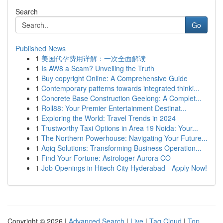
Search
Go
Published News
1
美国代孕费用详解：一次全面解读
1
Is AW8 a Scam? Unveiling the Truth
1
Buy copyright Online: A Comprehensive Guide
1
Contemporary patterns towards integrated thinki...
1
Concrete Base Construction Geelong: A Complet...
1
Roll88: Your Premier Entertainment Destinat...
1
Exploring the World: Travel Trends in 2024
1
Trustworthy Taxi Options in Area 19 Noida: Your...
1
The Northern Powerhouse: Navigating Your Future...
1
Aqiq Solutions: Transforming Business Operation...
1
Find Your Fortune: Astrologer Aurora CO
1
Job Openings in Hitech City Hyderabad - Apply Now!
Copyright © 2026 |
Advanced Search
|
Live
|
Tag Cloud
|
Top