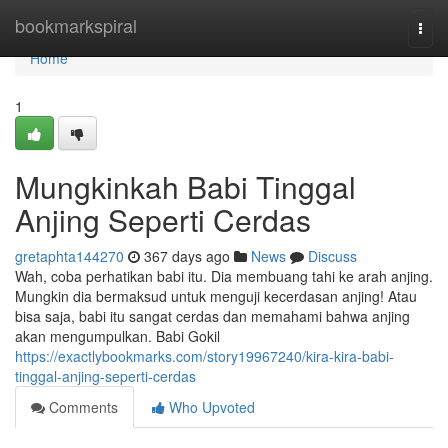
Home
bookmarkspiral
Togg
navi
Home
1
Mungkinkah Babi Tinggal
Anjing Seperti Cerdas
gretaphta144270
367 days ago
News
Discuss
Wah, coba perhatikan babi itu. Dia membuang tahi ke arah anjing.
Mungkin dia bermaksud untuk menguji kecerdasan anjing! Atau
bisa saja, babi itu sangat cerdas dan memahami bahwa anjing
akan mengumpulkan. Babi Gokil
https://exactlybookmarks.com/story19967240/kira-kira-babi-
tinggal-anjing-seperti-cerdas
Comments
Who Upvoted