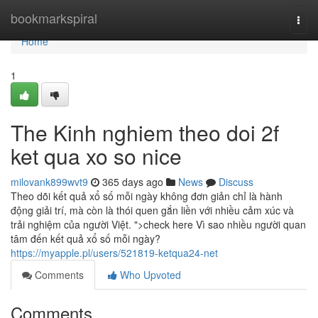
Home
bookmarkspiral
Togg
navi
Home
1
The Kinh nghiem theo doi 2f
ket qua xo so nice
milovank899wvt9
365 days ago
News
Discuss
Theo dõi kết quả xổ số mỗi ngày không đơn giản chỉ là hành
động giải trí, mà còn là thói quen gắn liền với nhiều cảm xúc và
trải nghiệm của người Việt. ">check here Vì sao nhiều người quan
tâm đến kết quả xổ số mỗi ngày?
https://myapple.pl/users/521819-ketqua24-net
Comments
Who Upvoted
Comments