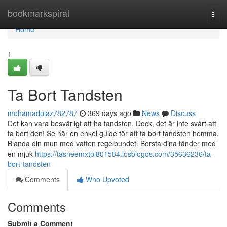
Home
bookmarkspiral
Togg
navi
Home
1
Ta Bort Tandsten
mohamadpiaz782787
369 days ago
News
Discuss
Det kan vara besvärligt att ha tandsten. Dock, det är inte svårt att
ta bort den! Se här en enkel guide för att ta bort tandsten hemma.
Blanda din mun med vatten regelbundet. Borsta dina tänder med
en mjuk
https://tasneemxtpl801584.losblogos.com/35636236/ta-
bort-tandsten
Comments
Who Upvoted
Comments
Submit a Comment