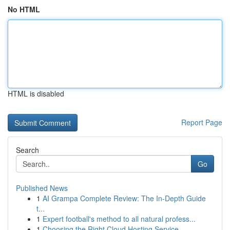
No HTML
HTML is disabled
Report Page
Search
Go
Published News
1
AI Grampa Complete Review: The In-Depth Guide
t...
1
Expert football's method to all natural profess...
1
Choosing the Right Cloud Hosting Service