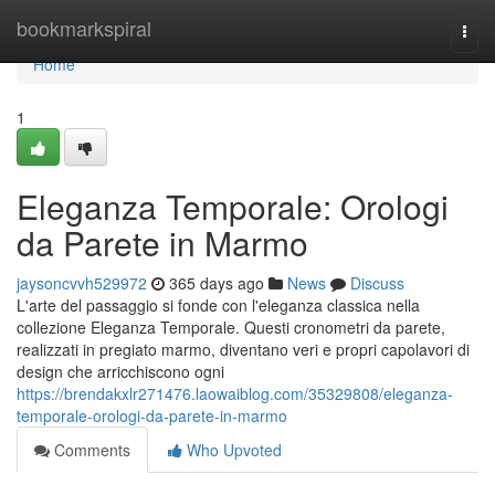
Home
bookmarkspiral
Togg
navi
Home
1
Eleganza Temporale: Orologi
da Parete in Marmo
jaysoncvvh529972
365 days ago
News
Discuss
L'arte del passaggio si fonde con l'eleganza classica nella
collezione Eleganza Temporale. Questi cronometri da parete,
realizzati in pregiato marmo, diventano veri e propri capolavori di
design che arricchiscono ogni
https://brendakxlr271476.laowaiblog.com/35329808/eleganza-
temporale-orologi-da-parete-in-marmo
Comments
Who Upvoted