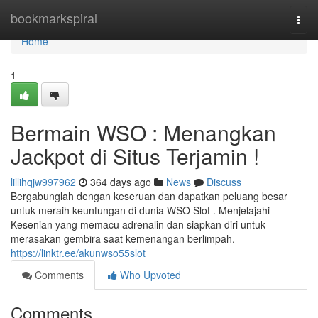
Home
bookmarkspiral
Togg
navi
Home
1
Bermain WSO : Menangkan
Jackpot di Situs Terjamin !
lillihqjw997962
364 days ago
News
Discuss
Bergabunglah dengan keseruan dan dapatkan peluang besar
untuk meraih keuntungan di dunia WSO Slot . Menjelajahi
Kesenian yang memacu adrenalin dan siapkan diri untuk
merasakan gembira saat kemenangan berlimpah.
https://linktr.ee/akunwso55slot
Comments
Who Upvoted
Comments