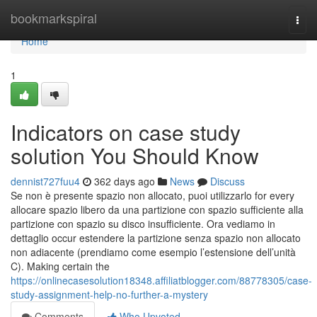
Home
bookmarkspiral
Togg
navi
Home
1
Indicators on case study
solution You Should Know
dennist727fuu4
362 days ago
News
Discuss
Se non è presente spazio non allocato, puoi utilizzarlo for every
allocare spazio libero da una partizione con spazio sufficiente alla
partizione con spazio su disco insufficiente. Ora vediamo in
dettaglio occur estendere la partizione senza spazio non allocato
non adiacente (prendiamo come esempio l’estensione dell’unità
C). Making certain the
https://onlinecasesolution18348.affiliatblogger.com/88778305/case-
study-assignment-help-no-further-a-mystery
Comments
Who Upvoted