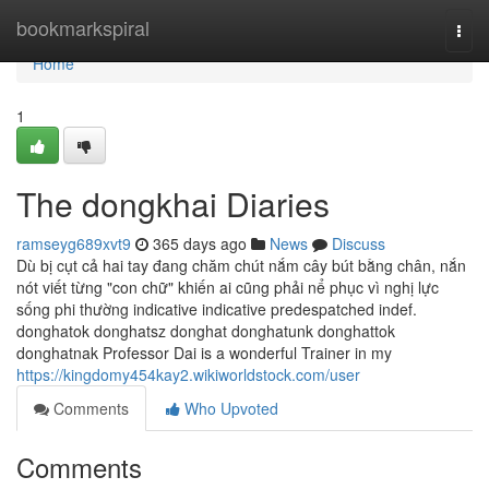
Home
bookmarkspiral
Togg
navi
Home
1
The dongkhai Diaries
ramseyg689xvt9
365 days ago
News
Discuss
Dù bị cụt cả hai tay đang chăm chút nắm cây bút bằng chân, nắn
nót viết từng "con chữ" khiến ai cũng phải nể phục vì nghị lực
sống phi thường indica­tive indica­tive pre­despatched indef.
donghatok donghatsz donghat donghatunk donghattok
donghatnak Professor Dai is a wonderful Trainer in my
https://kingdomy454kay2.wikiworldstock.com/user
Comments
Who Upvoted
Comments