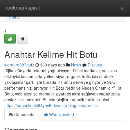
Home
bookmarkspiral
Togg
navi
Home
1
Anahtar Kelime Hit Botu
wernerq887gui3
360 days ago
News
Discuss
Dijital dünyada rekabet yoğunlaşıyor. Dijital markalar, yalnızca
etkileyici tasarımlarla yetinemiyor; organik trafik için stratejik
yaklaşımlar şart. İşte burada Hit Botu devreye giriyor ve SEO
performansınızı artırıyor. Hit Botu Nedir ve Neden Önemlidir? Hit
Botu, web sitenize otomatik ziyaretçi akışı sağlayan yapay zeka
destekli sistemlerdir. Bu teknolojiler, organik trafik izlenimi
https://augustinei494yny5.develop-blog.com/profile
Comments
Who Upvoted
Comments