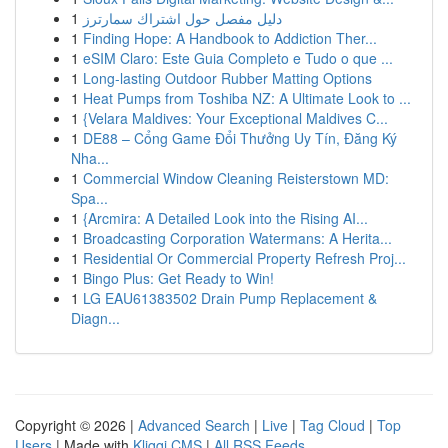
1
دليل مفصل حول اشتراك سمارترز
1
Finding Hope: A Handbook to Addiction Ther...
1
eSIM Claro: Este Guia Completo e Tudo o que ...
1
Long-lasting Outdoor Rubber Matting Options
1
Heat Pumps from Toshiba NZ: A Ultimate Look to ...
1
{Velara Maldives: Your Exceptional Maldives C...
1
DE88 – Cổng Game Đổi Thưởng Uy Tín, Đăng Ký
Nha...
1
Commercial Window Cleaning Reisterstown MD:
Spa...
1
{Arcmira: A Detailed Look into the Rising AI...
1
Broadcasting Corporation Watermans: A Herita...
1
Residential Or Commercial Property Refresh Proj...
1
Bingo Plus: Get Ready to Win!
1
LG EAU61383502 Drain Pump Replacement &
Diagn...
Copyright © 2026 |
Advanced Search
|
Live
|
Tag Cloud
|
Top
Users
| Made with
Kliqqi CMS
|
All RSS Feeds