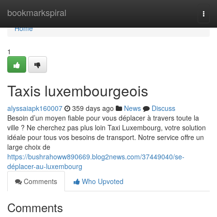
Home
bookmarkspiral
Togg
navi
Home
1
Taxis luxembourgeois
alyssaiapk160007
359 days ago
News
Discuss
Besoin d’un moyen fiable pour vous déplacer à travers toute la
ville ? Ne cherchez pas plus loin Taxi Luxembourg, votre solution
idéale pour tous vos besoins de transport. Notre service offre un
large choix de
https://bushrahoww890669.blog2news.com/37449040/se-
déplacer-au-luxembourg
Comments
Who Upvoted
Comments