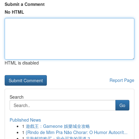
Submit a Comment
No HTML
HTML is disabled
Report Page
Search
Go
Published News
1
遊戲王：Gameone 娛樂城全攻略
1
{Rindo de Mim Pra Não Chorar: O Humor Autocrít...
1
谷歌邮箱购买：安全可靠的渠道？