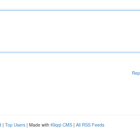
Rep
d
|
Top Users
| Made with
Kliqqi CMS
|
All RSS Feeds