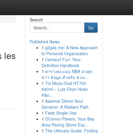
Search
Go
Published News
1
g2g4s me: A New Approach
 les
to Personal Organization
1
Camsurf Fun: Your
Definitive Handbook
1
ตารางคะแนน NBA ล่าสุด:
ข่าว ข้อมูล สำหรับ ช่วงเ...
1
Túi Nhựa Oval HT700
640ml – Lựa Chọn Hoàn
Hảo...
1
Aasimar Divine Soul
Sorcerer: A Radiant Path
1
Fade Single-Use
1
DCarmo Pavers: Your Bay
Area Paving Stone Exp...
1
The Ultimate Guide: Finding