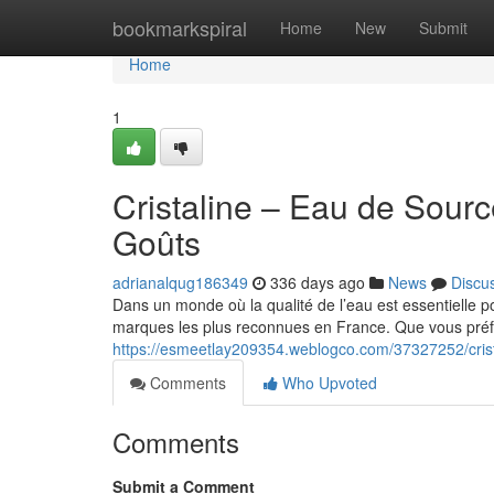
Home
bookmarkspiral
Home
New
Submit
Home
1
Cristaline – Eau de Sourc
Goûts
adrianalqug186349
336 days ago
News
Discu
Dans un monde où la qualité de l’eau est essentielle p
marques les plus reconnues en France. Que vous préf
https://esmeetlay209354.weblogco.com/37327252/crista
Comments
Who Upvoted
Comments
Submit a Comment