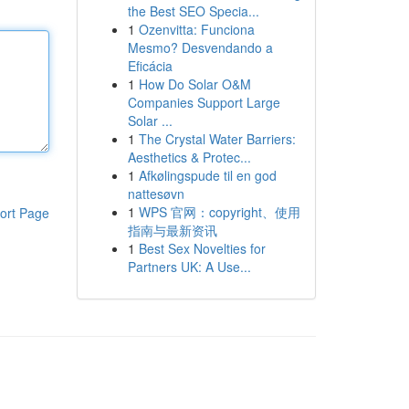
the Best SEO Specia...
1
Ozenvitta: Funciona
Mesmo? Desvendando a
Eficácia
1
How Do Solar O&M
Companies Support Large
Solar ...
1
The Crystal Water Barriers:
Aesthetics & Protec...
1
Afkølingspude til en god
nattesøvn
1
WPS 官网：copyright、使用
ort Page
指南与最新资讯
1
Best Sex Novelties for
Partners UK: A Use...