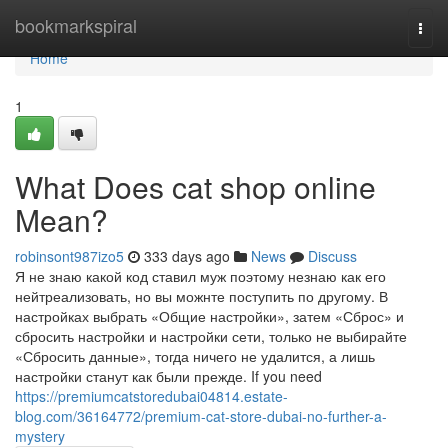
Home
bookmarkspiral
Togg
navi
Home
1
What Does cat shop online
Mean?
robinsont987izo5
333 days ago
News
Discuss
Я не знаю какой код ставил муж поэтому незнаю как его
нейтреализовать, но вы можнте поступить по другому. В
настройках выбрать «Общие настройки», затем «Сброс» и
сбросить настройки и настройки сети, только не выбирайте
«Сбросить данные», тогда ничего не удалится, а лишь
настройки станут как были прежде. If you need
https://premiumcatstoredubai04814.estate-
blog.com/36164772/premium-cat-store-dubai-no-further-a-
mystery